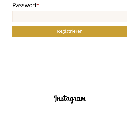
Pflichtfeld
Passwort
*
Registrieren