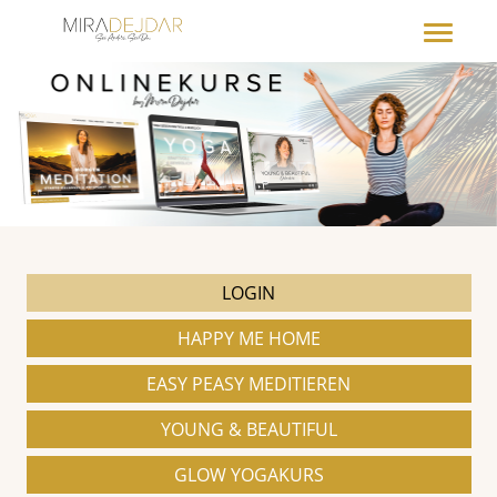
Navigation
LOGIN
überspringen
HAPPY ME HOME
EASY PEASY MEDITIEREN
YOUNG & BEAUTIFUL
GLOW YOGAKURS