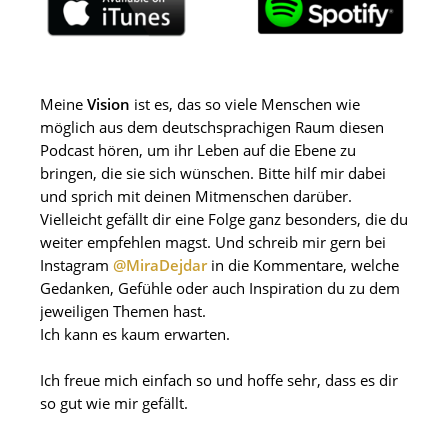
Meine
Vision
ist es, das so viele Menschen wie
möglich aus dem deutschsprachigen Raum diesen
Podcast hören, um ihr Leben auf die Ebene zu
bringen, die sie sich wünschen. Bitte hilf mir dabei
und sprich mit deinen Mitmenschen darüber.
Vielleicht gefällt dir eine Folge ganz besonders, die du
weiter empfehlen magst. Und schreib mir gern bei
Instagram
@MiraDejdar
in die Kommentare, welche
Gedanken, Gefühle oder auch Inspiration du zu dem
jeweiligen Themen hast.
Ich kann es kaum erwarten.
Ich freue mich einfach so und hoffe sehr, dass es dir
so gut wie mir gefällt.