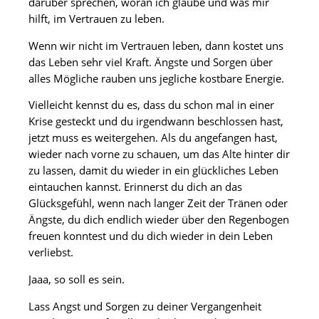
darüber sprechen, woran ich glaube und was mir
hilft, im Vertrauen zu leben.
Wenn wir nicht im Vertrauen leben, dann kostet uns
das Leben sehr viel Kraft. Ängste und Sorgen über
alles Mögliche rauben uns jegliche kostbare Energie.
Vielleicht kennst du es, dass du schon mal in einer
Krise gesteckt und du irgendwann beschlossen hast,
jetzt muss es weitergehen. Als du angefangen hast,
wieder nach vorne zu schauen, um das Alte hinter dir
zu lassen, damit du wieder in ein glückliches Leben
eintauchen kannst. Erinnerst du dich an das
Glücksgefühl, wenn nach langer Zeit der Tränen oder
Ängste, du dich endlich wieder über den Regenbogen
freuen konntest und du dich wieder in dein Leben
verliebst.
Jaaa, so soll es sein.
Lass Angst und Sorgen zu deiner Vergangenheit