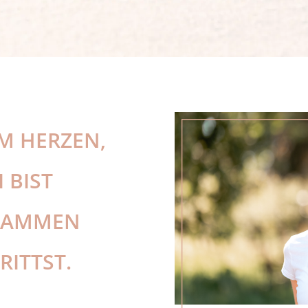
M HERZEN,
 BIST
USAMMEN
RITTST.